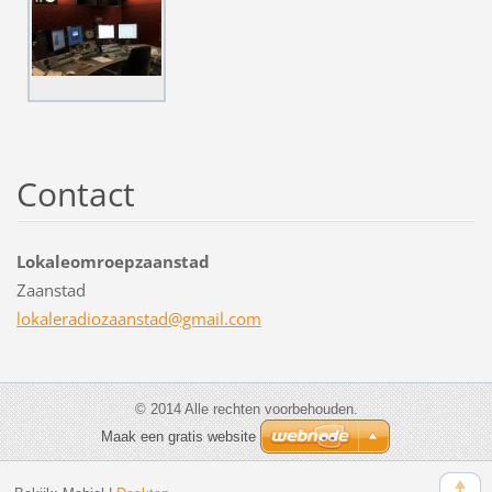
Contact
Lokaleomroepzaanstad
Zaanstad
lokalera
diozaans
tad@gmai
l.com
© 2014 Alle rechten voorbehouden.
Maak een gratis website