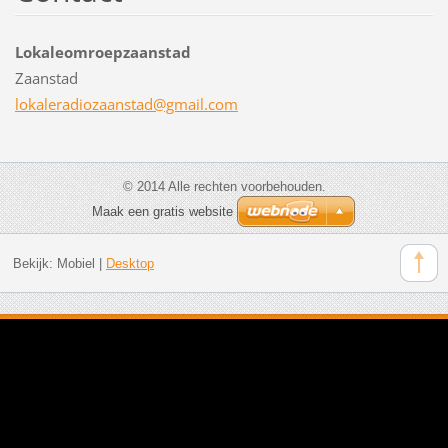
Lokaleomroepzaanstad
Zaanstad
lokalera
diozaans
tad@gmai
l.com
© 2014 Alle rechten voorbehouden.
Maak een gratis website
Bekijk:
Mobiel
|
Desktop