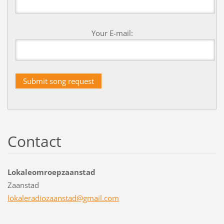
Your E-mail:
Contact
Lokaleomroepzaanstad
Zaanstad
lokalera
diozaans
tad@gmai
l.com