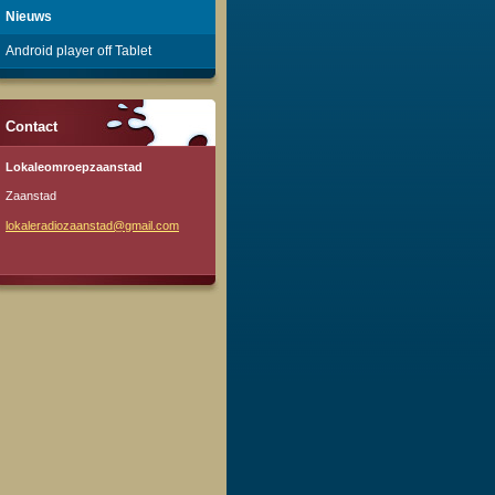
Nieuws
Android player off Tablet
Contact
Lokaleomroepzaanstad
Zaanstad
lokalera
diozaans
tad@gmai
l.com