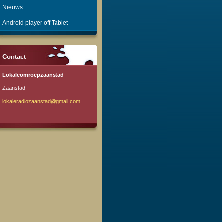
Nieuws
Android player off Tablet
Contact
Lokaleomroepzaanstad
Zaanstad
lokalera
diozaans
tad@gmai
l.com